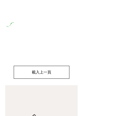
元盈鋼鐵股份有限公司
Yuan Ying Steel & Iron Co., Ltd.
載入上一頁