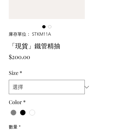
庫存單位： STKM11A
「現貨」鐵管精抽
價
$200.00
格
Size
*
Color
*
數量
*