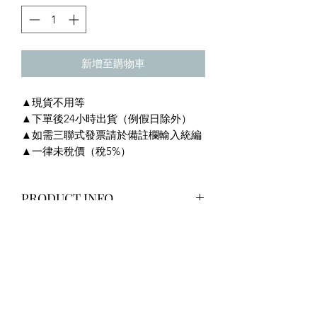
新增至購物車
▲現貨不用等
▲下單後24小時出貨（例假日除外）
▲如需三聯式發票請於備註欄輸入統編
▲一律未稅價（稅5%）
PRODUCT INFO
規格：20.3ØX2TX6M
RETURN & REFUND POLICY
限未使用過（非人為瑕疵除外），提供
SHIPPING INFO
乙次退換貨服務，限到貨後七天內申
請，運費需自行負擔，賣家取貨運費約